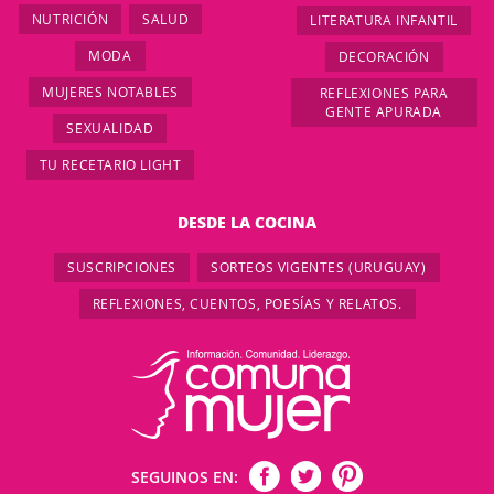
NUTRICIÓN
SALUD
LITERATURA INFANTIL
MODA
DECORACIÓN
MUJERES NOTABLES
REFLEXIONES PARA
GENTE APURADA
SEXUALIDAD
TU RECETARIO LIGHT
DESDE LA COCINA
SUSCRIPCIONES
SORTEOS VIGENTES (URUGUAY)
REFLEXIONES, CUENTOS, POESÍAS Y RELATOS.
SEGUINOS EN: