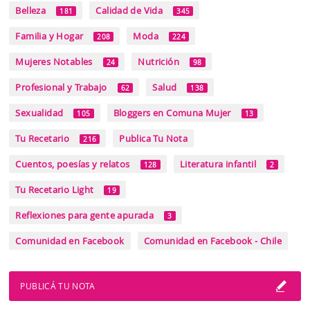
Belleza
Calidad de Vida
181
345
Familia y Hogar
Moda
208
224
Mujeres Notables
Nutrición
24
98
Profesional y Trabajo
Salud
62
138
Sexualidad
Bloggers en Comuna Mujer
105
13
Tu Recetario
Publica Tu Nota
216
Cuentos, poesías y relatos
Literatura infantil
128
2
Tu Recetario Light
19
Reflexiones para gente apurada
3
Comunidad en Facebook
Comunidad en Facebook - Chile
PUBLICÁ TU NOTA