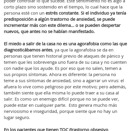
poder controlar lo que sucede. Este sentimiento no es algo a
corto plazo sino sostenido en el tiempo, lo cual hace que la
persona esté con un
estrés constante
.
Si el individuo ya tenía
predisposición a algún trastorno de ansiedad, se puede
incrementar más con este dilema... o se pueden despertar
nuevos, que antes no se habían manifestado.
El miedo a salir de la casa no es una agorafobia como las que
diagnosticábamos antes
, ya que la agorafobia se da en
personas que tienen historial previo de ataques de pánico y
temen que les sobrevenga uno fuera de su casa y no cuenten
con nadie que los ayude. Es por eso que no salen, temen a
sus propios síntomas. Ahora es diferente: la persona no
teme a sus síntomas de ansiedad, sino a agarrar un virus: el
afuera lo vive como peligroso por este motivo; pero además,
también siente que ella misma lo puede traer a su casa al
salir. Es como un enemigo difícil porque no se puede ver,
puede estar en cualquier parte. Esto genera mucho más
nerviosismo e inseguridad, porque siente que no hay un
lugar seguro.
En los pacientes que tienen TOC (trastorno obsesivo