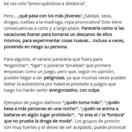
tal vez solo “preocupándose a distancia”.
Pero… ¿
qué pasa con los más jóvenes
? ¿Salidas, sexo,
drogas, vueltas a la madruga, ropa provocativa? Esto tiene
consecuencias a corto y a largo plazo.
Parecería como si las
vacaciones fueran para tomarse un descanso de ellos
mismos, para experimentar cosas nuevas... incluso a veces,
poniendo en riesgo su persona
.
Para algunos, el verano parecería que fuera para
“enganchar”, “ligar” o ponerse “pruebas” que primero
empiezan como un juego, pero que, según mi opinión,
pueden llegar a ser
peligrosas
, ya que muchas veces pueden
dañar la autoestima por haberse prestado a juegos que
luego los harán sentir
avergonzados, con culpa
.
Ejemplos de juegos dañinos: “¿
quién toma más
?”, “¿
quién
besa a más personas en una noche
?”, “¿
quién se anima a
bañarse en algún lugar prohibido
?”,
"si eres el / la “tonto/a”
que no prueba la droga de moda"
. Los grupos de presión
son muy fuertes y el deseo de ser aceptado, puede provocar