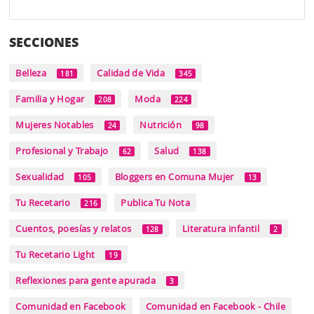
SECCIONES
Belleza
Calidad de Vida
181
345
Familia y Hogar
Moda
208
224
Mujeres Notables
Nutrición
24
98
Profesional y Trabajo
Salud
62
138
Sexualidad
Bloggers en Comuna Mujer
105
13
Tu Recetario
Publica Tu Nota
216
Cuentos, poesías y relatos
Literatura infantil
128
2
Tu Recetario Light
19
Reflexiones para gente apurada
3
Comunidad en Facebook
Comunidad en Facebook - Chile