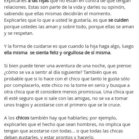
Explicarles
a las hijas
que no están en contra de que tengan
relaciones. Estas son parte de la vida y darles su opinión,
sabiendo que ellas mismas decidirán el momento.
Explicarles que lo que a usted le gustaría, es que
se cuiden
porque ustedes las aman y sobre todo, porque ellas se aman
y se respetan.
Y la forma de cuidarse es que cuando la hija haga algo, luego
ella misma se sienta feliz y orgullosa de sí misma
.
Si bien puede tener una aventura de una noche, que piense:
¿cómo se va a sentir al día siguiente? También que es
probable que si lo hace con el chico que tanto le gusta sólo
por complacerlo, este chico no la tome en serio y busque a
otra chica que él considere menos promiscua. Una chica que
él esté seguro que si sale con las amigas, no se va a tomar
unos tragos y acostarse con el primero que se le cruce.
A los
chicos
también hay que hablarles; por ejemplo,
explicarles que el hecho que sean hombres, no implica que
tengan que acostarse con todas... o que todas las chicas
deban gustarles, y estar prontos y hacerlo.