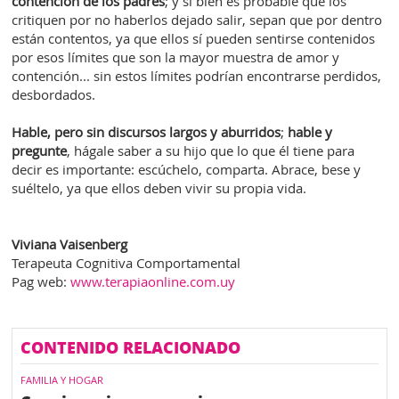
contención de los padres
; y si bien es probable que los
critiquen por no haberlos dejado salir, sepan que por dentro
están contentos, ya que ellos sí pueden sentirse contenidos
por esos límites que son la mayor muestra de amor y
contención... sin estos límites podrían encontrarse perdidos,
desbordados.
Hable, pero sin discursos largos y aburridos
;
hable y
pregunte
, hágale saber a su hijo que lo que él tiene para
decir es importante: escúchelo, comparta. Abrace, bese y
suéltelo, ya que ellos deben vivir su propia vida.
Viviana Vaisenberg
Terapeuta Cognitiva Comportamental
Pag web:
www.terapiaonline.com.uy
CONTENIDO RELACIONADO
FAMILIA Y HOGAR