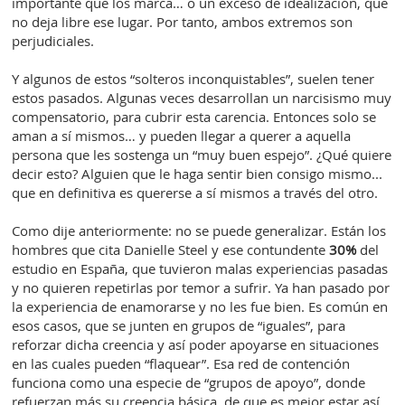
importante que los marca… o un exceso de idealización, que
no deja libre ese lugar. Por tanto, ambos extremos son
perjudiciales.
Y algunos de estos “solteros inconquistables”, suelen tener
estos pasados. Algunas veces desarrollan un narcisismo muy
compensatorio, para cubrir esta carencia. Entonces solo se
aman a sí mismos… y pueden llegar a querer a aquella
persona que les sostenga un “muy buen espejo”. ¿Qué quiere
decir esto? Alguien que le haga sentir bien consigo mismo...
que en definitiva es quererse a sí mismos a través del otro.
Como dije anteriormente: no se puede generalizar. Están los
hombres que cita Danielle Steel y ese contundente
30%
del
estudio en España, que tuvieron malas experiencias pasadas
y no quieren repetirlas por temor a sufrir. Ya han pasado por
la experiencia de enamorarse y no les fue bien. Es común en
esos casos, que se junten en grupos de “iguales”, para
reforzar dicha creencia y así poder apoyarse en situaciones
en las cuales pueden “flaquear”. Esa red de contención
funciona como una especie de “grupos de apoyo”, donde
refuerzan más su creencia básica, de que es mejor estar así.