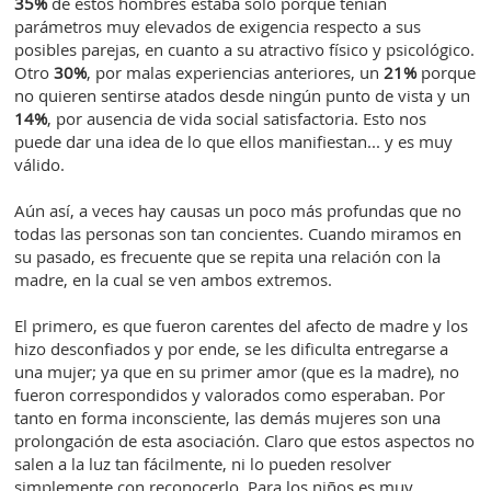
35%
de estos hombres estaba solo porque tenían
parámetros muy elevados de exigencia respecto a sus
posibles parejas, en cuanto a su atractivo físico y psicológico.
Otro
30%
, por malas experiencias anteriores, un
21%
porque
no quieren sentirse atados desde ningún punto de vista y un
14%
, por ausencia de vida social satisfactoria. Esto nos
puede dar una idea de lo que ellos manifiestan... y es muy
válido.
Aún así, a veces hay causas un poco más profundas que no
todas las personas son tan concientes. Cuando miramos en
su pasado, es frecuente que se repita una relación con la
madre, en la cual se ven ambos extremos.
El primero, es que fueron carentes del afecto de madre y los
hizo desconfiados y por ende, se les dificulta entregarse a
una mujer; ya que en su primer amor (que es la madre), no
fueron correspondidos y valorados como esperaban. Por
tanto en forma inconsciente, las demás mujeres son una
prolongación de esta asociación. Claro que estos aspectos no
salen a la luz tan fácilmente, ni lo pueden resolver
simplemente con reconocerlo. Para los niños es muy