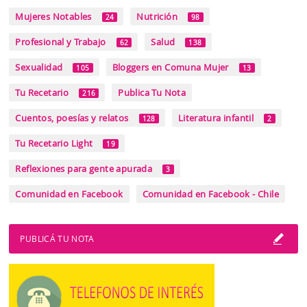
Mujeres Notables
Nutrición
24
98
Profesional y Trabajo
Salud
62
138
Sexualidad
Bloggers en Comuna Mujer
105
13
Tu Recetario
Publica Tu Nota
216
Cuentos, poesías y relatos
Literatura infantil
128
2
Tu Recetario Light
19
Reflexiones para gente apurada
3
Comunidad en Facebook
Comunidad en Facebook - Chile
PUBLICÁ TU NOTA