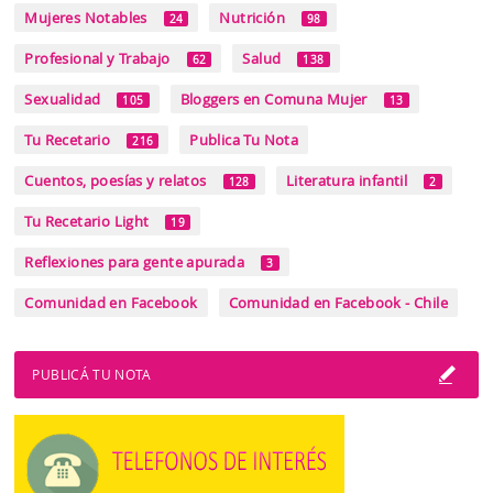
Mujeres Notables
Nutrición
24
98
Profesional y Trabajo
Salud
62
138
Sexualidad
Bloggers en Comuna Mujer
105
13
Tu Recetario
Publica Tu Nota
216
Cuentos, poesías y relatos
Literatura infantil
128
2
Tu Recetario Light
19
Reflexiones para gente apurada
3
Comunidad en Facebook
Comunidad en Facebook - Chile
PUBLICÁ TU NOTA