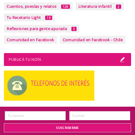
Cuentos, poesías y relatos
Literatura infantil
128
2
Tu Recetario Light
19
Reflexiones para gente apurada
3
Comunidad en Facebook
Comunidad en Facebook - Chile
PUBLICÁ TU NOTA