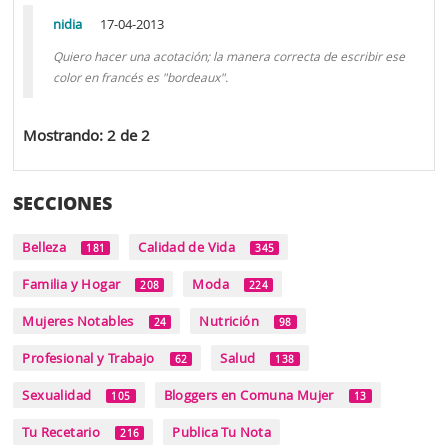
nidia
17-04-2013
Quiero hacer una acotación; la manera correcta de escribir ese
color en francés es "bordeaux".
Mostrando: 2 de 2
SECCIONES
Belleza
Calidad de Vida
181
345
Familia y Hogar
Moda
208
224
Mujeres Notables
Nutrición
24
98
Profesional y Trabajo
Salud
62
138
Sexualidad
Bloggers en Comuna Mujer
105
13
Tu Recetario
Publica Tu Nota
216