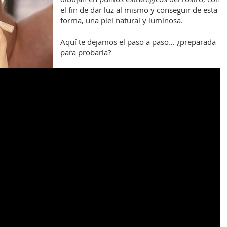
el fin de dar luz al mismo y conseguir de esta
forma, una piel natural y luminosa.
Aquí te dejamos el paso a paso… ¿preparada
para probarla?