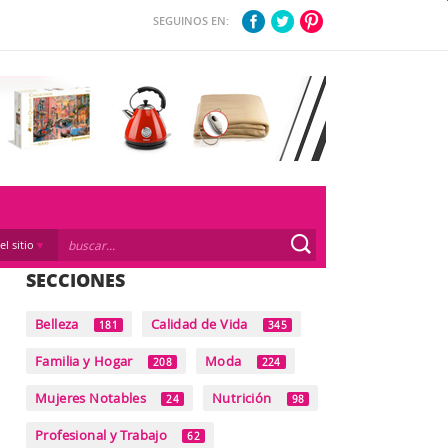
SEGUINOS EN:
el sitio
SECCIONES
Belleza
Calidad de Vida
181
345
Familia y Hogar
Moda
208
224
Mujeres Notables
Nutrición
24
98
Profesional y Trabajo
62