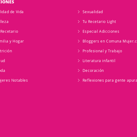
CIONES
lidad de Vida
Sexualidad
lleza
Tu Recetario Light
 Recetario
Especial Adicciones
milia y Hogar
Bloggers en Comuna Mujer.
trición
Profesional y Trabajo
lud
Literatura infantil
oda
Decoración
jeres Notables
Reflexiones para gente apur