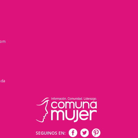
com
ada
SEGUINOS EN: