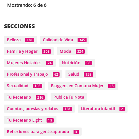
Mostrando: 6 de 6
SECCIONES
Belleza
Calidad de Vida
181
345
Familia y Hogar
Moda
208
224
Mujeres Notables
Nutrición
24
98
Profesional y Trabajo
Salud
62
138
Sexualidad
Bloggers en Comuna Mujer
105
13
Tu Recetario
Publica Tu Nota
216
Cuentos, poesías y relatos
Literatura infantil
128
2
Tu Recetario Light
19
Reflexiones para gente apurada
3