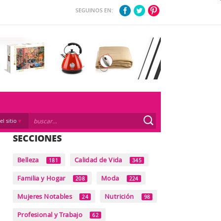
SEGUINOS EN:
el sitio
SECCIONES
Belleza
Calidad de Vida
181
345
Familia y Hogar
Moda
208
224
Mujeres Notables
Nutrición
24
98
Profesional y Trabajo
62