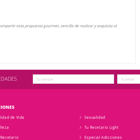
 compartir esta propuesta gourmet, sencilla de realizar y exquisita al
VEDADES
CIONES
lidad de Vida
Sexualidad
lleza
Tu Recetario Light
 Recetario
Especial Adicciones