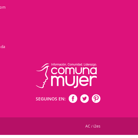
com
ada
SEGUINOS EN:
AC
i2es
/