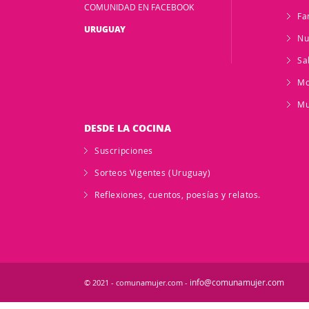
COMUNIDAD EN FACEBOOK
Fa
URUGUAY
Nu
Sa
M
Mu
DESDE LA COCINA
Suscripciones
Sorteos Vigentes (Uruguay)
Reflexiones, cuentos, poesías y relatos.
info@comunamujer.com
© 2021 - comunamujer.com -