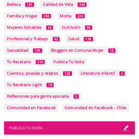
Belleza
Calidad de Vida
181
345
Familia y Hogar
Moda
208
224
Mujeres Notables
Nutrición
24
98
Profesional y Trabajo
Salud
62
138
Sexualidad
Bloggers en Comuna Mujer
105
13
Tu Recetario
Publica Tu Nota
216
Cuentos, poesías y relatos
Literatura infantil
128
2
Tu Recetario Light
19
Reflexiones para gente apurada
3
Comunidad en Facebook
Comunidad en Facebook - Chile
PUBLICÁ TU NOTA