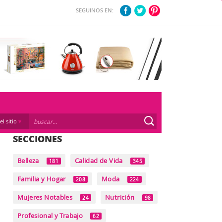
SEGUINOS EN:
el sitio
SECCIONES
Belleza
Calidad de Vida
181
345
Familia y Hogar
Moda
208
224
Mujeres Notables
Nutrición
24
98
Profesional y Trabajo
62