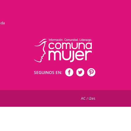
ada
SEGUINOS EN:
AC
i2es
/