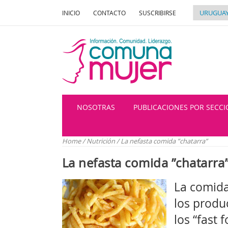
INICIO
CONTACTO
SUSCRIBIRSE
NOSOTRAS
PUBLICACIONES POR SECC
Home
/
Nutrición
/
La nefasta comida ”chatarra”
La nefasta comida ”chatarra
La comida
los produ
los “fast