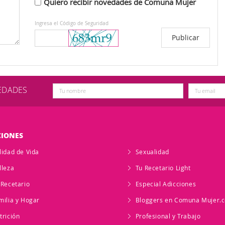
Quiero recibir novedades de Comuna Mujer
Ingresa el Código de Seguridad
VEDADES
CIONES
lidad de Vida
Sexualidad
lleza
Tu Recetario Light
 Recetario
Especial Adicciones
milia y Hogar
Bloggers en Comuna Mujer.
trición
Profesional y Trabajo