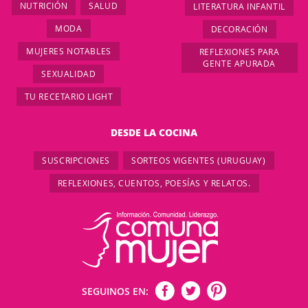
NUTRICIÓN
SALUD
LITERATURA INFANTIL
MODA
DECORACIÓN
MUJERES NOTABLES
REFLEXIONES PARA
GENTE APURADA
SEXUALIDAD
TU RECETARIO LIGHT
DESDE LA COCINA
SUSCRIPCIONES
SORTEOS VIGENTES (URUGUAY)
REFLEXIONES, CUENTOS, POESÍAS Y RELATOS.
SEGUINOS EN: