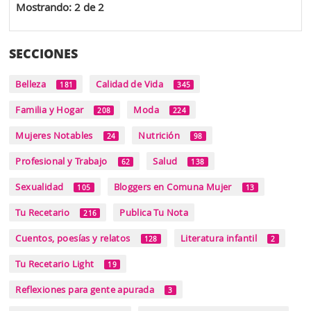
Mostrando: 2 de 2
SECCIONES
Belleza
Calidad de Vida
181
345
Familia y Hogar
Moda
208
224
Mujeres Notables
Nutrición
24
98
Profesional y Trabajo
Salud
62
138
Sexualidad
Bloggers en Comuna Mujer
105
13
Tu Recetario
Publica Tu Nota
216
Cuentos, poesías y relatos
Literatura infantil
128
2
Tu Recetario Light
19
Reflexiones para gente apurada
3