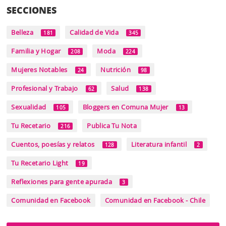
SECCIONES
Belleza
Calidad de Vida
181
345
Familia y Hogar
Moda
208
224
Mujeres Notables
Nutrición
24
98
Profesional y Trabajo
Salud
62
138
Sexualidad
Bloggers en Comuna Mujer
105
13
Tu Recetario
Publica Tu Nota
216
Cuentos, poesías y relatos
Literatura infantil
128
2
Tu Recetario Light
19
Reflexiones para gente apurada
3
Comunidad en Facebook
Comunidad en Facebook - Chile