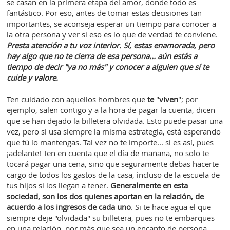
se casan en la primera etapa del amor, donde todo es
fantástico. Por eso, antes de tomar estas decisiones tan
importantes, se aconseja esperar un tiempo para conocer a
la otra persona y ver si eso es lo que de verdad te conviene.
Presta atención a tu voz interior. Sí, estas enamorada, pero
hay algo que no te cierra de esa persona... aún estás a
tiempo de decir "ya no más" y conocer a alguien que sí te
cuide y valore.
Ten cuidado con aquellos hombres que
te
"
viven
"; por
ejemplo, salen contigo y a la hora de pagar la cuenta, dicen
que se han dejado la billetera olvidada. Esto puede pasar una
vez, pero si usa siempre la misma estrategia, está esperando
que tú lo mantengas. Tal vez no te importe... si es así, pues
¡adelante! Ten en cuenta que el día de mañana, no solo te
tocará pagar una cena, sino que seguramente debas hacerte
cargo de todos los gastos de la casa, incluso de la escuela de
tus hijos si los llegan a tener.
Generalmente en esta
sociedad, son los dos quienes aportan en la relación, de
acuerdo a los ingresos de cada uno
. Si te hace agua el que
siempre deje "olvidada" su billetera, pues no te embarques
en una relación, por más que sea un encanto de persona.