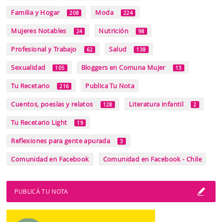
Familia y Hogar
Moda
208
224
Mujeres Notables
Nutrición
24
98
Profesional y Trabajo
Salud
62
138
Sexualidad
Bloggers en Comuna Mujer
105
13
Tu Recetario
Publica Tu Nota
216
Cuentos, poesías y relatos
Literatura infantil
128
2
Tu Recetario Light
19
Reflexiones para gente apurada
3
Comunidad en Facebook
Comunidad en Facebook - Chile
PUBLICÁ TU NOTA