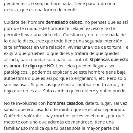
pendientes... o sea, no hace nada. Tiene para todo una
excusa, que es una forma de mentir.
Cuídate del hombre
demasiado celoso
, no pienses que es así
porque te cuida. Este hombre te cela en exceso y no te
permite llevar una vida feliz. Cuestiona y no te cree nada de
lo que le dices, cree que todo tiene una segunda intención...
si te enfrascas en una relación, vivirás una vida de tortura. Te
exigirá que pruebes lo que dices y tratará de que quedes
aislada, para quedar solo bajo su control.
Si piensas que esto
es amor, te digo que NO
. Los celos pueden llegar a ser
patológicos... podemos explicar que este hombre tiene baja
autoestima o que es así porque lo engañaron, etc. Pero solo
son excusas. Si piensas que él va a cambiar con tu amor, te
digo que no es así. Solo cambia quien quiere y quien puede.
No te involucres con
hombres casados
, date tu lugar. Tal vez
sabías que era casado o te mintió que se estaba separando.
Quiérete, valórate... hay muchos peces en el mar, ¿por qué
meterte con uno que además de mentiroso, tiene una
familia? Eso implica que tú pases sola la mayor parte del