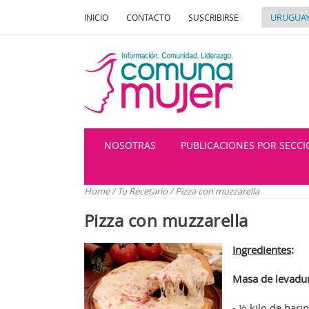
INICIO
CONTACTO
SUSCRIBIRSE
NOSOTRAS
PUBLICACIONES POR SECC
Home
/
Tu Recetario
/
Pizza con muzzarella
Pizza con muzzarella
Ingredientes
:
Masa de levadu
- ½ kilo de hari