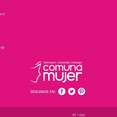
com
ada
SEGUINOS EN:
AC
i2es
/