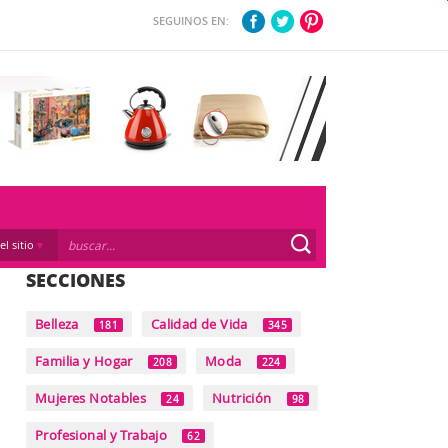
SEGUINOS EN:
el sitio
SECCIONES
Belleza
Calidad de Vida
181
345
Familia y Hogar
Moda
208
224
Mujeres Notables
Nutrición
24
98
Profesional y Trabajo
62