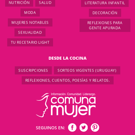
NUTRICIÓN
SALUD
LITERATURA INFANTIL
MODA
DECORACIÓN
MUJERES NOTABLES
REFLEXIONES PARA
GENTE APURADA
SEXUALIDAD
TU RECETARIO LIGHT
DESDE LA COCINA
SUSCRIPCIONES
SORTEOS VIGENTES (URUGUAY)
REFLEXIONES, CUENTOS, POESÍAS Y RELATOS.
SEGUINOS EN: