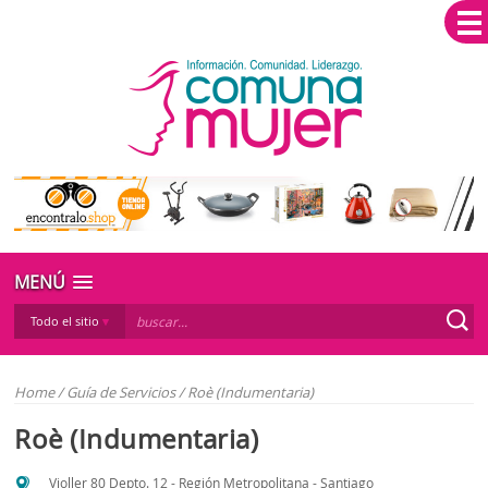
MENÚ
Todo el sitio
Home
/
Guía de Servicios
/
Roè (Indumentaria)
Roè (Indumentaria)
Violler 80 Depto. 12 - Región Metropolitana - Santiago