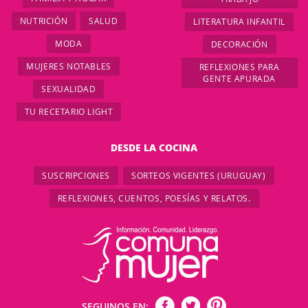
NUTRICIÓN
SALUD
LITERATURA INFANTIL
MODA
DECORACIÓN
MUJERES NOTABLES
REFLEXIONES PARA
GENTE APURADA
SEXUALIDAD
TU RECETARIO LIGHT
DESDE LA COCINA
SUSCRIPCIONES
SORTEOS VIGENTES (URUGUAY)
REFLEXIONES, CUENTOS, POESÍAS Y RELATOS.
SEGUINOS EN: