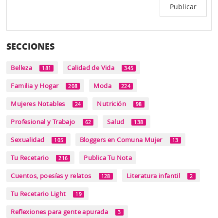
SECCIONES
Belleza
Calidad de Vida
181
345
Familia y Hogar
Moda
208
224
Mujeres Notables
Nutrición
24
98
Profesional y Trabajo
Salud
62
138
Sexualidad
Bloggers en Comuna Mujer
105
13
Tu Recetario
Publica Tu Nota
216
Cuentos, poesías y relatos
Literatura infantil
128
2
Tu Recetario Light
19
Reflexiones para gente apurada
3