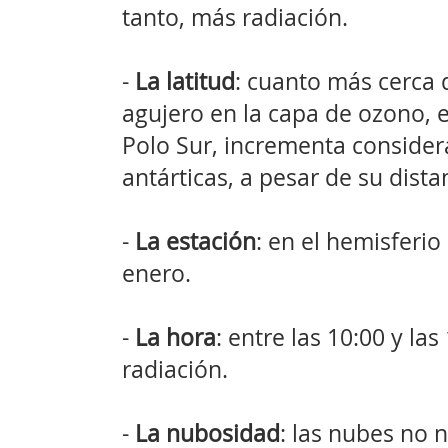
tanto, más radiación.
-
La latitud
: cuanto más cerca 
agujero en la capa de ozono, e
Polo Sur, incrementa consider
antárticas, a pesar de su dista
-
La estación
: en el hemisferio
enero.
-
La hora
: entre las 10:00 y la
radiación.
-
La nubosidad
: las nubes no 