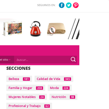
SEGUINOS EN:
el sitio
SECCIONES
Belleza
Calidad de Vida
181
345
Familia y Hogar
Moda
208
224
Mujeres Notables
Nutrición
24
98
Profesional y Trabajo
62