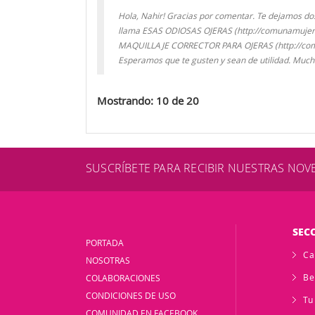
Hola, Nahir! Gracias por comentar. Te dejamos do
llama ESAS ODIOSAS OJERAS (http://comunamujer.c
MAQUILLAJE CORRECTOR PARA OJERAS (http://comu
Esperamos que te gusten y sean de utilidad. Much
Mostrando: 10 de 20
SUSCRÍBETE PARA RECIBIR NUESTRAS NO
SEC
PORTADA
Ca
NOSOTRAS
Be
COLABORACIONES
CONDICIONES DE USO
Tu
COMUNIDAD EN FACEBOOK