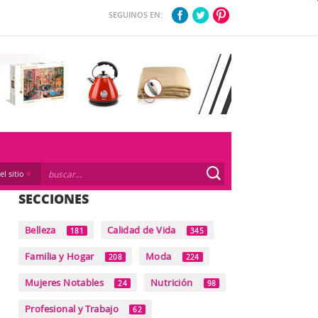
SEGUINOS EN:
el sitio
SECCIONES
Belleza
Calidad de Vida
181
345
Familia y Hogar
Moda
208
224
Mujeres Notables
Nutrición
24
98
Profesional y Trabajo
62