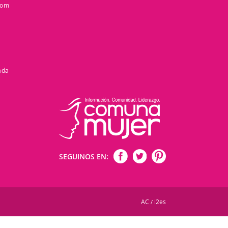
com
ada
SEGUINOS EN:
AC
i2es
/