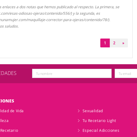
s enlaces a dos notas que hemos publicado al respecto. La primera, se
om/esas-odiosas-ojeras/contenido/556/) y la segunda, es
namujer.com/maquillaje-corrector-para-ojeras/contenido/78/).
os saludos.
(current)
1
2
»
VEDADES
CIONES
lidad de Vida
Sexualidad
lleza
Tu Recetario Light
 Recetario
Especial Adicciones