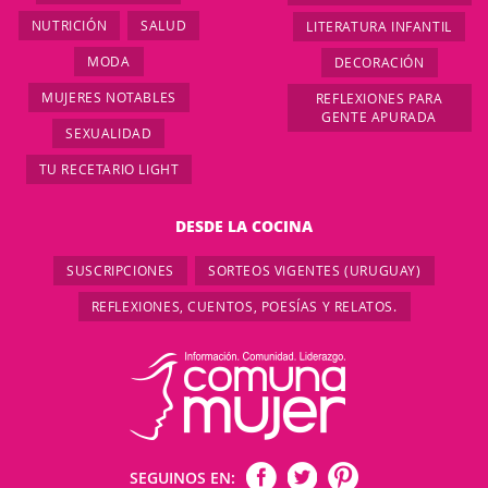
NUTRICIÓN
SALUD
LITERATURA INFANTIL
MODA
DECORACIÓN
MUJERES NOTABLES
REFLEXIONES PARA
GENTE APURADA
SEXUALIDAD
TU RECETARIO LIGHT
DESDE LA COCINA
SUSCRIPCIONES
SORTEOS VIGENTES (URUGUAY)
REFLEXIONES, CUENTOS, POESÍAS Y RELATOS.
SEGUINOS EN: