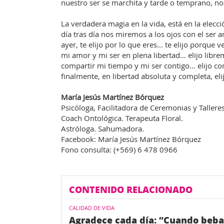
nuestro ser se marchita y tarde o temprano, no
La verdadera magia en la vida, está en la elec
día tras día nos miremos a los ojos con el ser a
ayer, te elijo por lo que eres… te elijo porque 
mi amor y mi ser en plena libertad… elijo librem
compartir mi tiempo y mi ser contigo… elijo co
finalmente, en libertad absoluta y completa, el
María Jesús Martínez Bórquez
Psicóloga, Facilitadora de Ceremonias y Talleres
Coach Ontológica. Terapeuta Floral.
Astróloga. Sahumadora.
Facebook: María Jesús Martínez Bórquez
Fono consulta: (+569) 6 478 0966
CONTENIDO RELACIONADO
CALIDAD DE VIDA
Agradece cada día: “Cuando bebas