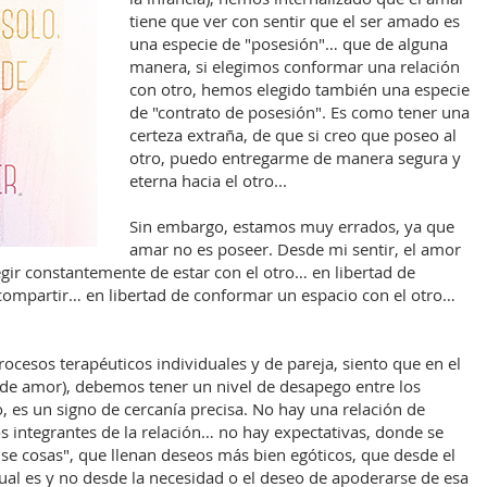
tiene que ver con sentir que el ser amado es
una especie de "posesión"… que de alguna
manera, si elegimos conformar una relación
con otro, hemos elegido también una especie
de "contrato de posesión". Es como tener una
certeza extraña, de que si creo que poseo al
otro, puedo entregarme de manera segura y
eterna hacia el otro...
Sin embargo, estamos muy errados, ya que
amar no es poseer. Desde mi sentir, el amor
legir constantemente de estar con el otro… en libertad de
 compartir… en libertad de conformar un espacio con el otro…
ocesos terapéuticos individuales y de pareja, siento que en el
n de amor), debemos tener un nivel de desapego entre los
o, es un signo de cercanía precisa. No hay una relación de
 integrantes de la relación… no hay expectativas, donde se
nse cosas", que llenan deseos más bien egóticos, que desde el
ual es y no desde la necesidad o el deseo de apoderarse de esa