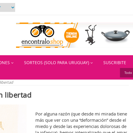
IONES
SORTEOS (SOLO PARA URUGUAY)
SUSCRIBITE
Todo 
libertad
n libertad
Por alguna razón (que desde mi mirada tiene
más que ver con una “deformación” desde el
miedo y desde las experiencias dolorosas de
la infancia), hemos internalizado que el amar