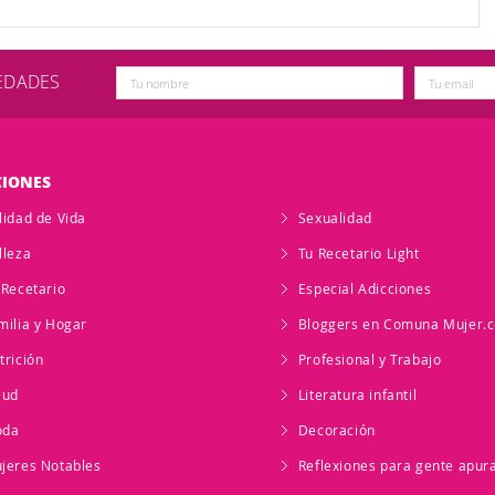
VEDADES
CIONES
lidad de Vida
Sexualidad
lleza
Tu Recetario Light
 Recetario
Especial Adicciones
milia y Hogar
Bloggers en Comuna Mujer.
trición
Profesional y Trabajo
lud
Literatura infantil
oda
Decoración
jeres Notables
Reflexiones para gente apur