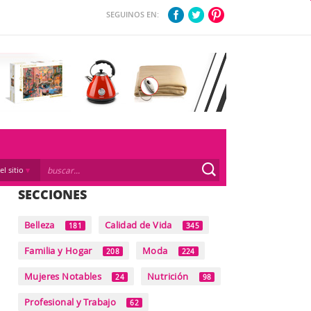
SEGUINOS EN:
el sitio
SECCIONES
Belleza
Calidad de Vida
181
345
Familia y Hogar
Moda
208
224
Mujeres Notables
Nutrición
24
98
Profesional y Trabajo
62