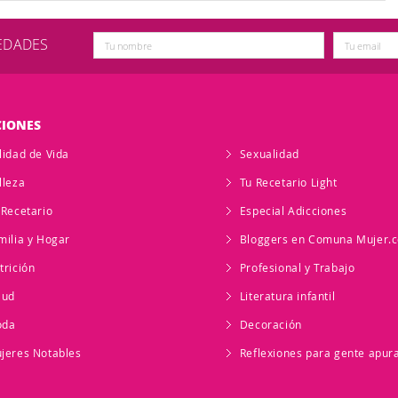
VEDADES
CIONES
lidad de Vida
Sexualidad
lleza
Tu Recetario Light
 Recetario
Especial Adicciones
milia y Hogar
Bloggers en Comuna Mujer.
trición
Profesional y Trabajo
lud
Literatura infantil
oda
Decoración
jeres Notables
Reflexiones para gente apur