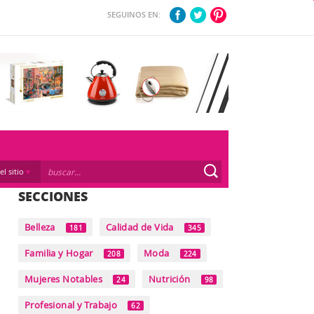
SEGUINOS EN:
el sitio
SECCIONES
Belleza
Calidad de Vida
181
345
Familia y Hogar
Moda
208
224
Mujeres Notables
Nutrición
24
98
Profesional y Trabajo
62