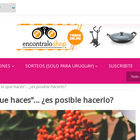
IONES
SORTEOS (SOLO PARA URUGUAY)
SUSCRIBITE
Todo 
o que haces”... ¿es posible hacerlo?
e haces”... ¿es posible hacerlo?