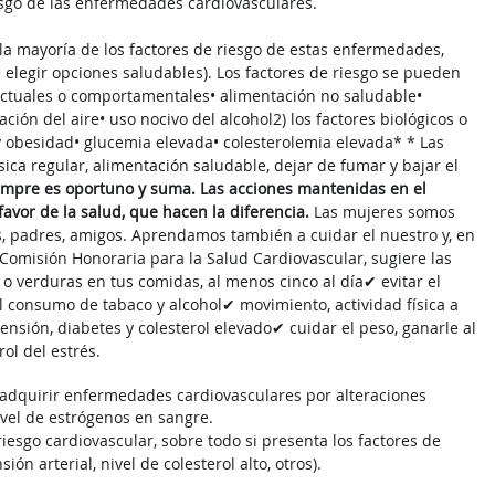
esgo de las enfermedades cardiovasculares.
la mayoría de los factores de riesgo de estas enfermedades, 
 elegir opciones saludables). 
Los factores de riesgo se pueden 
ductuales o comportamentales
• alimentación no saludable
• 
ación del aire
• uso nocivo del alcohol
2) los factores biológicos o 
y obesidad
• glucemia elevada
• colesterolemia elevada* 
* Las 
ísica regular, alimentación saludable, dejar de fumar y bajar el 
empre es oportuno y suma. Las acciones mantenidas en el 
avor de la salud, que hacen la diferencia.
Las mujeres somos 
, padres, amigos. Aprendamos también a cuidar el nuestro y, en 
 Comisión Honoraria para la Salud Cardiovascular, sugiere las 
s o verduras en tus comidas, al menos cinco al día
✔ evitar el 
el consumo de tabaco y alcohol
✔ movimiento, actividad física a 
nsión, diabetes y colesterol elevado
✔ cuidar el peso, ganarle al 
ol del estrés.
 adquirir enfermedades cardiovasculares por alteraciones 
el de estrógenos en sangre.
esgo cardiovascular, sobre todo si presenta los factores de 
n arterial, nivel de colesterol alto, otros).