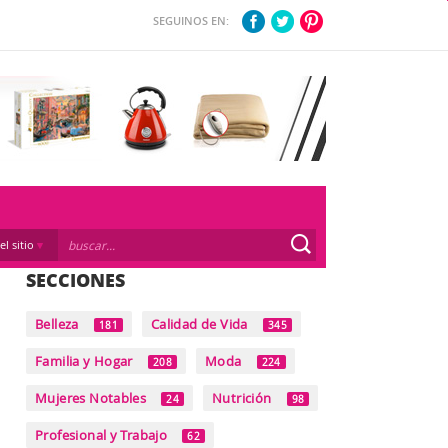
SEGUINOS EN:
el sitio
SECCIONES
Belleza
Calidad de Vida
181
345
Familia y Hogar
Moda
208
224
Mujeres Notables
Nutrición
24
98
Profesional y Trabajo
62