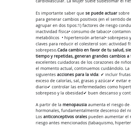
cardiovascular. La Mujer suele subestimar el ri
Es importante saber que 
se puede actuar
sobre 
para generar cambios positivos (en el sentido de
agrupar en dos tipos:
1) factores de riesgo con
inactividad física
• consumo de tabaco
• contamin
metabólicos  
• hipertensión arterial
• sobrepeso 
claves para reducir el colesterol son: actividad f
sobrepeso.
Cada cambio en favor de tu salud, si
tiempo y repetidas, generan grandes cambios a f
excelentes cuidadoras de los corazones de niños
el momento actual, continuemos cuidándolo. 
La
siguientes 
acciones para la vida
: 
✔ incluir fruta
exceso de calorías, sal, grasas y azúcar
✔ evitar 
diario
✔ controlar las enfermedades como hiperte
sobrepeso y la obesidad
✔ buen descanso y contr
A partir de la 
menopausia
 aumenta el riesgo de
hormonales, fundamentalmente descenso del niv
Los 
anticonceptivos orales
 pueden aumentar el ri
riesgo antes mencionados (tabaquismo, hipertensió